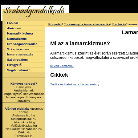
Főoldal
Könyvtár
/
Tudományos ismeretterjesztés
/
Evolúció
/Lamar
Ateizmus
Lamar
Harmadik kultúra
Naturalizmus
Mi az a lamarckizmus?
Szabadgondolkodás
Szkepticizmus
A lamarckizmus szerint az élet során szerzett tula
Ismeretterjesztés
célszerűen képesek megváltoztatni a szervezet örökle
Szépirodalom
Hírfigyelő
Ki volt Lamarck?
Segíts nekünk!
Cikkek
Könyvet keresel?
Tudás és hatalom: a Liszenko-ügy
E-könyvek
Antikváriumok
Angol nyelvű könyvesboltok
Ismeretterjesztő könyvek
jegyzéke
Ajánlott oldalak:
Ateizmus
honlap
Ateizmus.lap.hu
Szkeptikus.lap.hu
Szkeptikus blog
Valláskritika.lap.hu
Naturalista filozófia.lap.hu
X-Aknák
Ponticulus H.