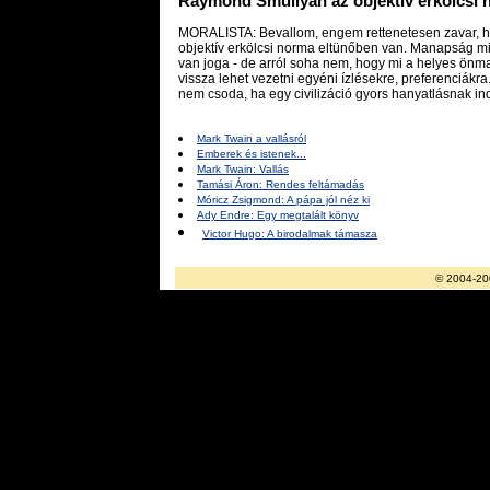
Raymond Smullyan az objektív erkölcsi 
MORALISTA: Bevallom, engem rettenetesen zavar, ho
objektív erkölcsi norma eltünőben van. Manapság mi
van joga - de arról soha nem, hogy mi a helyes önma
vissza lehet vezetni egyéni ízlésekre, preferenciákra
nem csoda, ha egy civilizáció gyors hanyatlásnak ind
Mark Twain a vallásról
Emberek és istenek...
Mark Twain: Vallás
Tamási Áron: Rendes feltámadás
Móricz Zsigmond: A pápa jól néz ki
Ady Endre: Egy megtalált könyv
Victor Hugo: A birodalmak támasza
© 2004-20