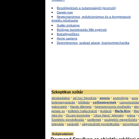
Beszélgetések a tudatosságról (recenzió)
Darwin-nap
Newtonianizmus, redukcionizmus és a kongresszusi
érvelés művészete
Galilei öröksége
Biológiai tiszteletadás Miki egérnek
Babafigyelőben
Homo sapiens
Determinizmus, szabad akarat, kvantummechanika
Szkeptikus szótár
-
-
-
-
abrakadabra
ad hoc hipotézis
anoxia
asztrológia
aura
-
-
-
belemagyarázás
bőrlátás
csillaggyermek
csoportosítási 
-
-
-
gabonakör
Hamis dilemma
hiperszenzoros érzékelés
ide
-
-
-
-
jamais vu
kollektív hallucináció
levitáció
Marfa-fény
Mar
-
-
-
-
mint érv
Occam borotvája
"okos Hans" jelenség
prána
-
-
Szelektív gondolkodás
szellemek
szubjektív megerősítés
-
-
-
telepátia
varázsló
vágyvezérelt gondolkodás
xenoglossz
Szépirodalom