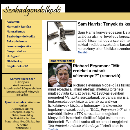
Ateizmus
Sam Harris: Tények és ke
Harmadik kultúra
Naturalizmus
Sam Harris könyve egészen kis a
találó az alcíme: levél egy kere
Szabadgondolkodás
találó, hiszen ahogy a szerző ma
Szkepticizmus
sokkal inkább a szekuláris társad
Ismeretterjesztés
keresztény ellenfeleikkel szemb
Szépirodalom
Tovább...
Hírfigyelő
Ismeretterjesztés
Oldaltérkép
Richard Feynman: "Mit
Segíts nekünk!
érdekel a mások
véleménye?" (recenzió)
Könyvet keresel?
E-könyvek
Richard Feynman Nobel-díjas fiziku
Antikváriumok
Angol nyelvű könyvesboltok
mind előadásai, mind életrajzi ihletésű történetei
Ismeretterjesztő könyvek
miatt egyfajta kultusz övezi. Az 1980-as években
jegyzéke
megjelent
Mai fizika
sorozatának példányai ma is a
legkeresettebbek közé tartoznak az antikvár
Ajánlott oldalak:
Ateizmus
fizikakönyvek között, a tudomány iránt kevésbé
honlap
Ateizmus.lap.hu
fogékony olvasók pedig a
"Tréfál, Feynman úr?"
cím
Szkeptikus.lap.hu
művéből, illetve a TTK sorozatban megjelent
Szkeptikus blog
könyveiből ismerhetik életfilozófiáját és humoros
Valláskritika.lap.hu
Naturalista filozófia.lap.hu
történeteit. Ez utóbbi sorba áll be a most megjelent
X-Aknák
"Mit érdekel a mások véleménye?"
című kötet is.
Ponticulus H.
Tovább...