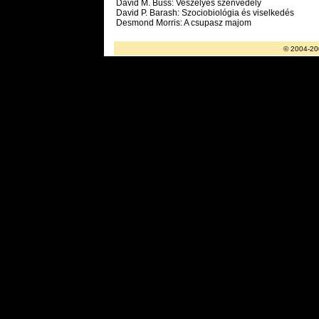
David M. Buss: Veszélyes szenvedély
David P. Barash: Szociobiológia és viselkedés
Desmond Morris: A csupasz majom
© 2004-20