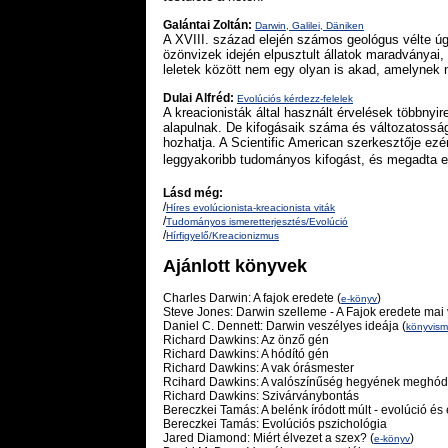
Galántai Zoltán:
Darwin, Galilei, Däniken
A XVIII. század elején számos geológus vélte úg
özönvizek idején elpusztult állatok maradványai,
leletek között nem egy olyan is akad, amelynek n
Dulai Alfréd:
Evolúciós kérdezz-felelek
A kreacionisták által használt érvelések többnyi
alapulnak. De kifogásaik száma és változatosság
hozhatja. A Scientific American szerkesztője ezér
leggyakoribb tudományos kifogást, és megadta e
Lásd még:
/
Híres evolúcionista-kreacionista viták
/
Tudományos ismeretterjesztés/Evolúció
/
Hírfigyelő/Kreacionizmus
Ajánlott könyvek
Charles Darwin: A fajok eredete (
)
e-könyv
Steve Jones: Darwin szelleme - A Fajok eredete mai 
Daniel C. Dennett: Darwin veszélyes ideája (
könyvism
Richard Dawkins: Az önző gén
Richard Dawkins: A hódító gén
Richard Dawkins: A vak órásmester
Rcihard Dawkins: A valószínűség hegyének meghód
Richard Dawkins: Szivárványbontás
Bereczkei Tamás: A belénk íródott múlt - evolúció é
Bereczkei Tamás: Evolúciós pszichológia
Jared Diamond: Miért élvezet a szex? (
)
e-könyv