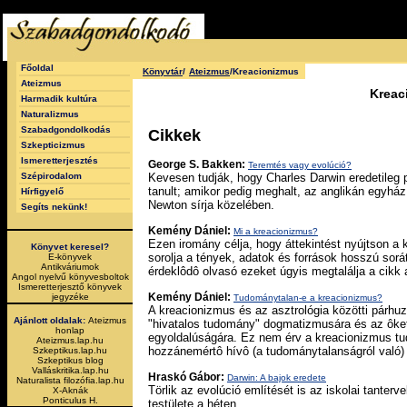
Főoldal
Könyvtár
/
Ateizmus
/Kreacionizmus
Ateizmus
Kreac
Harmadik kultúra
Naturalizmus
Szabadgondolkodás
Cikkek
Szkepticizmus
Ismeretterjesztés
George S. Bakken:
Teremtés vagy evolúció?
Szépirodalom
Kevesen tudják, hogy Charles Darwin eredetileg
tanult; amikor pedig meghalt, az anglikán egyhá
Hírfigyelő
Newton sírja közelében.
Segíts nekünk!
Kemény Dániel:
Mi a kreacionizmus?
Ezen iromány célja, hogy áttekintést nyújtson a
Könyvet keresel?
sorolja a tények, adatok és források hosszú sorá
E-könyvek
Antikváriumok
érdeklôdô olvasó ezeket úgyis megtalálja a cikk
Angol nyelvű könyvesboltok
Ismeretterjesztő könyvek
Kemény Dániel:
jegyzéke
Tudománytalan-e a kreacionizmus?
A kreacionizmus és az asztrológia közötti párh
Ajánlott oldalak:
Ateizmus
"hivatalos tudomány" dogmatizmusára és az ôke
honlap
egyoldalúságára. Ez nem érv a kreacionizmus tud
Ateizmus.lap.hu
hozzánemértô hívô (a tudománytalanságról való
Szkeptikus.lap.hu
Szkeptikus blog
Valláskritika.lap.hu
Hraskó Gábor:
Darwin: A bajok eredete
Naturalista filozófia.lap.hu
Törlik az evolúció említését is az iskolai tanter
X-Aknák
Ponticulus H.
testülete a héten.