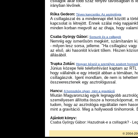
csillagok akár több száz fényév távolságban is 
irányban lévőnek.
Róka Gedeon:
Téves kapcsolás: Az asztrológia
A csillagászat és a mindennapi élet között a tör
kapcsolat is létrejött. Ennek szálai még napjai
minden korban megvolt az az óhaja, hogy valami
Csaba György Gábor:
Sorsunk és a csillagok
Nemrég egy ismerősöm megkért, számítanám ki, ho
- milyen lesz sorsa, jelleme. "Ha csillagász vag
az első, aki hasonlót kívánt tőlem. Hiszen közis
állásából.
Trupka Zoltán:
Hogyan készül a személyre szabott horosz
Június közepe felé telefonhívást kaptam az RTL
hogy vállalnék-e egy interjút abban a témában, 
csillagászok. Igent mondtam, de nem is tehettem
összeeresztenek egy asztrológussal.
Hancu:
A horoszkóp olyan, mint a gravitáció
Miután Magyarország egyik legnagyobb asztrológ
személyesen állította össze a horoszkópomat, 
tudom, hogy az asztrológia egyáltalán nem hason
mint a gravitáció. Meg a hollywoodi tinihorrorok. 
Ajánlott könyv:
Csaba György Gábor: Hazudnak-e a csillagok? - Lege
© 2004-20