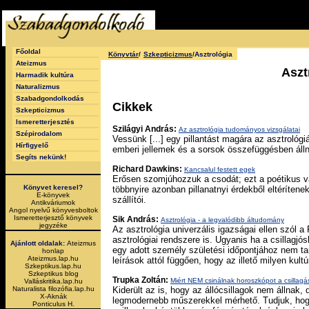
Főoldal
Könyvtár
/
Szkepticizmus
/Asztrológia
Ateizmus
Aszt
Harmadik kultúra
Naturalizmus
Szabadgondolkodás
Cikkek
Szkepticizmus
Ismeretterjesztés
Szilágyi András:
Az asztrológia tudományos vizsgálatai
Szépirodalom
Vessünk [...] egy pillantást magára az asztrológiá
Hírfigyelő
emberi jellemek és a sorsok összefüggésben álln
Segíts nekünk!
Richard Dawkins:
Kancsalul festett egek
Erősen szomjúhozzuk a csodát; ezt a poétikus vá
Könyvet keresel?
többnyire azonban pillanatnyi érdekből eltéríten
E-könyvek
szállítói.
Antikváriumok
Angol nyelvű könyvesboltok
Ismeretterjesztő könyvek
Sik András:
Asztrológia - a legvalódibb áltudomány
jegyzéke
Az asztrológia univerzális igazságai ellen szól a
asztrológiai rendszere is. Ugyanis ha a csillagjó
Ajánlott oldalak:
Ateizmus
egy adott személy születési időpontjához nem 
honlap
Ateizmus.lap.hu
leírások attól függően, hogy az illető milyen kultú
Szkeptikus.lap.hu
Szkeptikus blog
Trupka Zoltán:
Miért NEM csinálnak horoszkópot a csillag
Valláskritika.lap.hu
Kiderült az is, hogy az állócsillagok nem állna
Naturalista filozófia.lap.hu
X-Aknák
legmodernebb műszerekkel mérhető. Tudjuk, hogy
Ponticulus H.